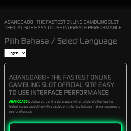
ABANGDA88 - THE FASTEST ONLINE GAMBLING SLOT
OFFICIAL SITE EASY TO USE INTERFACE PERFORMANCE
Pilih Bahasa / Select Language
ABANGDA88 - THE FASTEST ONLINE
GAMBLING SLOT OFFICIAL SITE EASY
TO USE INTERFACE PERFORMANCE
ABANGDA88
is dedicated to online slot players with an official site that has the
fastest access capabilities with a display and interface features that are very easy to
use for all groups.