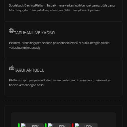
Sportsbook Gaming Platform Terbaik menawarkan lebih banyak game, odds yang
lebih tinggi, dan menyediakan pilihan yang lebih banyak untuk pemain.
TARUHAN LIVE KASINO
Platform Pilihan bagi perusahaan-perusahaan terbaik di dunia, dengan pilihan
variasi game terbanyak
TARUHAN TOGEL
Platform togel yang menarik dari perusahan terbaik di dunia yang menawarkan
hadiah kemenangan besar