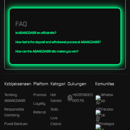
FAQ
Is ABANGDA88 an official site?
How fast is the deposit and withdrawal process at ABANGDA88?
How can the ABANGDA88 site makes you win?
Kebijaksanaan
Platform
Kategori
Dukungan
Komunitas
Tentang
Promosi
Hot
+62858003
Whatsa
ABANGDA88
Games
00576
pp
Loyalty
Responsible
Slots
Facebo
Referral
Gambling
ok
Live
Pusat Bantuan
Casino
Instagra
m