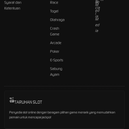
Syarat dan
Race
Ketentuan
Togel
Olahraga
Crash
Game
Arcade
Poker
E-Sports
Sabung
Ayam
TARUHAN SLOT
Penyedia slot online dengan beragam pilihan game menarik yang memudahkan
pemain untuk mencapai jackpot