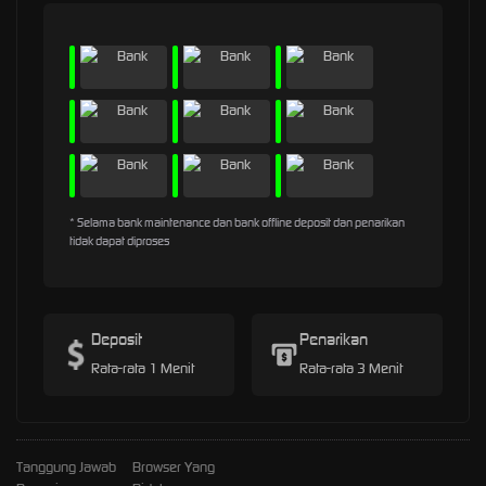
* Selama bank maintenance dan bank offline deposit dan penarikan
tidak dapat diproses
Deposit
Penarikan
Rata-rata 1 Menit
Rata-rata 3 Menit
Tanggung Jawab
Browser Yang