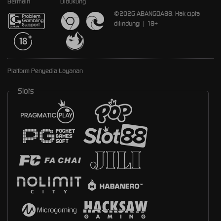
Bermain
Didukung
©2026 ABANGDA88. Hak cipta
dilindungi | 18+
Platform Penyedia Layanan
Slots