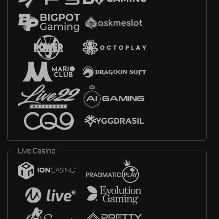
Live Casino