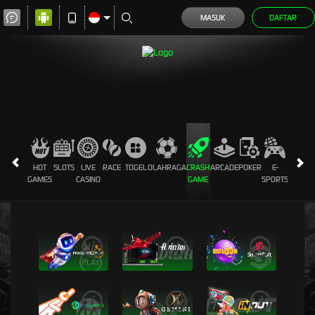
MASUK
DAFTAR
HOT
SLOTS
LIVE
RACE
TOGEL
OLAHRAGA
CRASH
ARCADE
POKER
E-
SABUN
GAMES
CASINO
GAME
SPORTS
AYAM
i
i
i
i
i
i