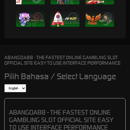
i
i
i
ABANGDA88 - THE FASTEST ONLINE GAMBLING SLOT
OFFICIAL SITE EASY TO USE INTERFACE PERFORMANCE
Pilih Bahasa / Select Language
ABANGDA88 - THE FASTEST ONLINE
GAMBLING SLOT OFFICIAL SITE EASY
TO USE INTERFACE PERFORMANCE